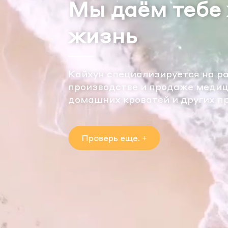
Keхиро medica
co
Разработка, производство и п
специализированных медицин
кроватей