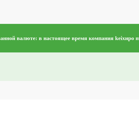
по всему миру
нной валюте: в настоящее время компания keiхиро me