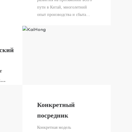
пути в Китай, многолетний
опыт производства и сбыта
медицинского опыта итокехиро,
а также преимущества
рыночного уровня владения,
медицинское обеспечение
нский
кехиро хотело бы разместить
таблички с торговым
поколением высококлассных
т
медицинских инструментов и
и
заводов.
Конкретный
ым
посредник
нских
вания
Конкретная модель