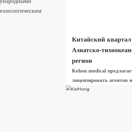
ждународными
технологическим
Китайский квартал
Азиатско-тихоокеа
регион
Kehon medical предлагае
лицензировать агентов 
продавать китайские и
азиатско-тихоокеанские
операции высококлассн
производителям медици
инструментов и оборудо