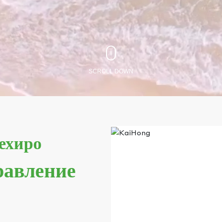
SCROLL DOWN
ехиро
равление