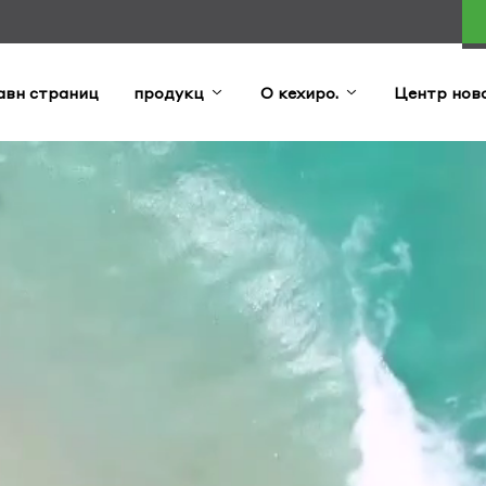
авн страниц
продукц
О кехиро.
Центр ново