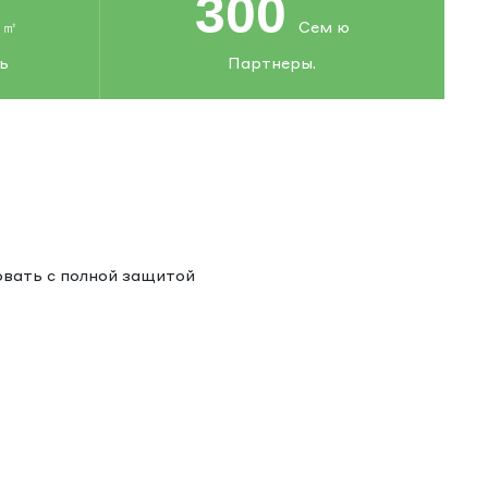
300
㎡
Сем ю
ь
Партнеры.