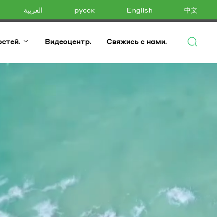
العربية
русск
English
中文
стей.
Видеоцентр.
Свяжись с нами.