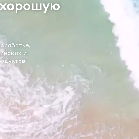
l technology
родажа
ских и домашних